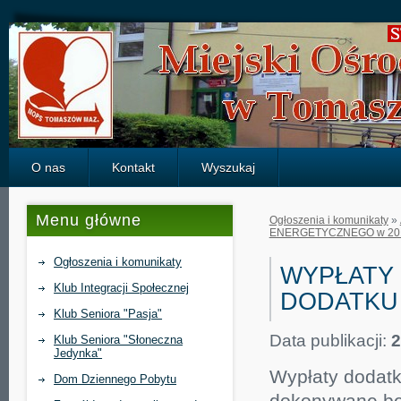
Strona
główna
-
ogłoszenia
O nas
Kontakt
Wyszukaj
Menu główne
Ogłoszenia i komunikaty
»
ENERGETYCZNEGO w 201
Ogłoszenia i komunikaty
WYPŁATY
Klub Integracji Społecznej
DODATKU
Klub Seniora "Pasja"
Data publikacji:
2
Klub Seniora "Słoneczna
Jedynka"
Wypłaty dodat
Dom Dziennego Pobytu
dokonywane bę