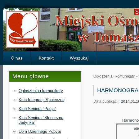
Strona
główna
-
ogłoszenia
O nas
Kontakt
Wyszukaj
Menu główne
Ogłoszenia i komunikaty
»
HARMONOGRAM
Ogłoszenia i komunikaty
Klub Integracji Społecznej
Data publikacji:
2014.01.1
Klub Seniora "Pasja"
Klub Seniora "Słoneczna
Harmonog
Jedynka"
pie
Dom Dziennego Pobytu